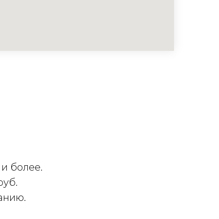
 и более.
руб.
анию.