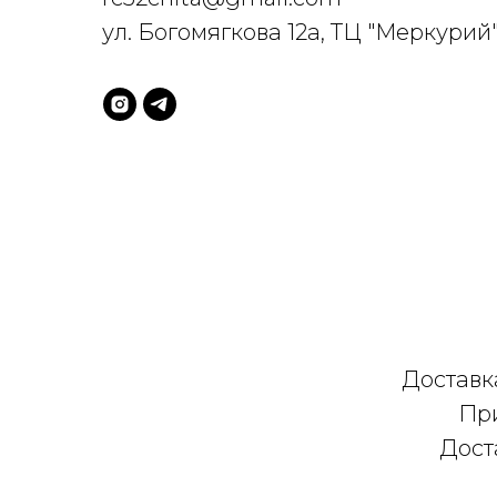
ул. Богомягкова 12а, ТЦ "Меркурий"
Доставка
При
Дост