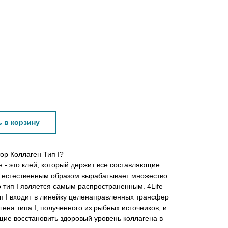
РЕ
НОВОСТИ
ЛК
 в корзину
ор Коллаген Тип I?
н - это клей, который держит все составляющие
м естественным образом вырабатывает множество
о тип I является самым распространенным. 4Lifе
п I входит в линейку целенаправленных трансфер
гена типа I, полученного из рыбных источников, и
ие восстановить здоровый уровень коллагена в